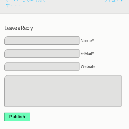
す・・・
Leave a Reply
Name*
E-Mail*
Website
Publish