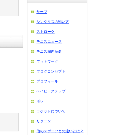
サーブ
シングルスの戦い方
ストローク
テニスニュース
テニス脳内革命
フットワーク
ブログコンセプト
プロフィール
ベイビーステップ
ボレー
ラケットについて
リターン
他のスポーツとの違いとは？