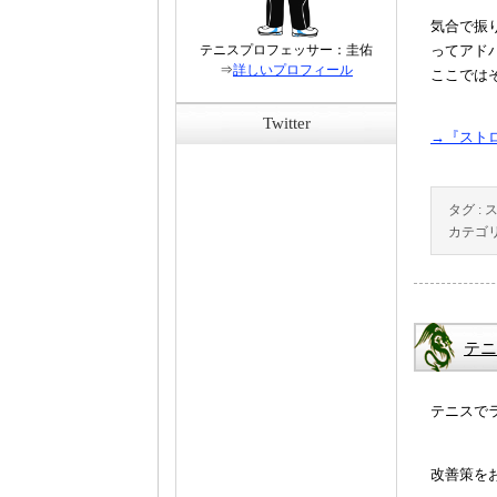
気合で振
テニスプロフェッサー：圭佑
ってアド
⇒
詳しいプロフィール
ここでは
Twitter
→『スト
タグ :
カテゴリ
テニ
テニスで
改善策を