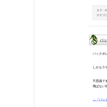
タグ :
カテゴリ
バッ
バックボ
しかもラ
不思議で
飛ばない
→『バッ