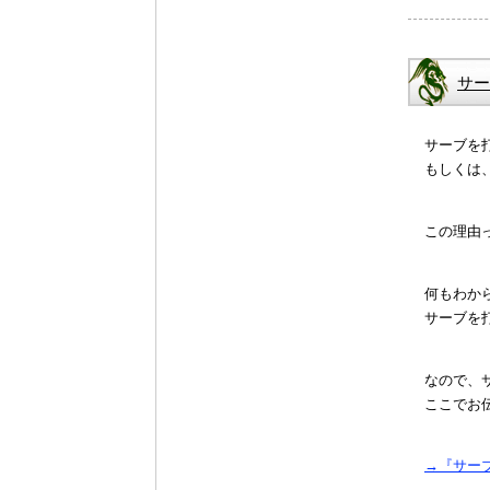
サー
サーブを
もしくは
この理由
何もわか
サーブを
なので、
ここでお
→『サー