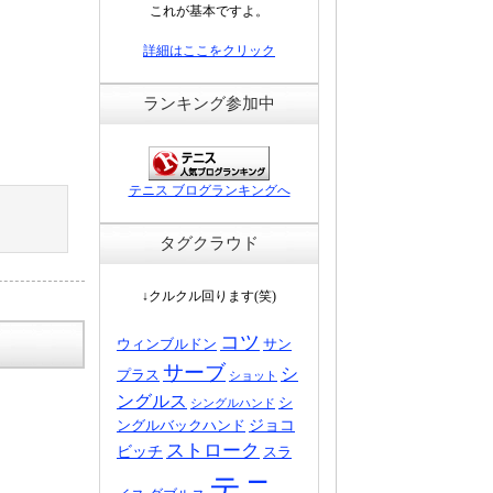
これが基本ですよ。
詳細はここをクリック
ランキング参加中
テニス ブログランキングへ
タグクラウド
↓クルクル回ります(笑)
コツ
ウィンブルドン
サン
サーブ
シ
プラス
ショット
ングルス
シ
シングルハンド
ジョコ
ングルバックハンド
ストローク
ビッチ
スラ
テニ