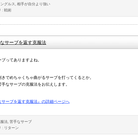
シングルス
,
相手が自分より強い
 :
戦術
なサーブを返す克服法
ーブってありますよね。
利きでめちゃくちゃ曲がるサーブを打ってくるとか。
苦手なサーブの克服法をお伝えします。
なサーブを返す克服法』の詳細ページへ
克服法
,
苦手なサーブ
 :
リターン