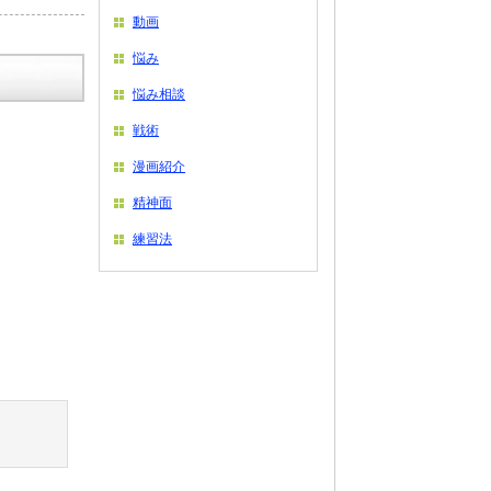
動画
悩み
悩み相談
戦術
漫画紹介
精神面
練習法