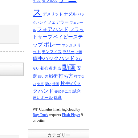
イス
ダブルス
ス
ナダル
デメリット
バッ
フェデラー
クハンド
フェレー
フォアハンド
フラッ
ル
トサーブ
ベイビーステ
ボレー
ップ
メリ
マンガ
ット
モンフィス
ラリー
上達
両手バックハンド
入ら
動画
安
初心者
利点
ない
打ち方
定
戦術
戦い方
打てな
片手バッ
い
欠点
深い
漫画
クハンド
試合
硬式テニス
速いボール
錦織
WP Cumulus Flash tag cloud by
Roy Tanck
requires
Flash Player
9
or better.
カテゴリー